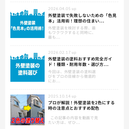
2026.04.05
up
外壁塗装で失敗しないための「色見
本」活用術！理想の住まい...
外壁塗装を検討する際、最
もワクワクすると同時に、
最も...
2026.02.17
up
外壁塗装の塗料おすすめ完全ガイ
ド！種類・耐用年数・選び方...
今回は、外壁塗装の塗料選
びをプロの目線から徹底的
にお...
2025.10.14
up
プロが解説！外壁塗装を2色にする
時の注意点とおすすめ配色
この記事の内容を動画で見
たい方は、ぜひ...