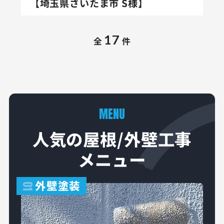
【埼玉県さいたま市 S様】
17
全
件
MENU
人気の屋根/外壁工事
メニュー
外壁塗装
01