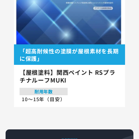
「超高耐候性の塗膜が屋根素材を長期
に保護」
【屋根塗料】関西ペイント RSプラ
チナルーフMUKI
耐用年数
10～15年（目安）