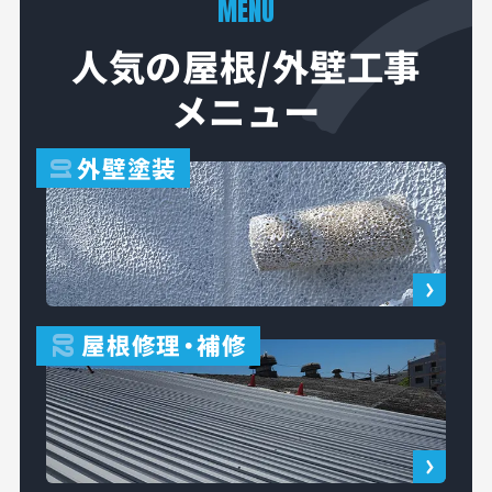
MENU
人気の屋根/外壁工事
メニュー
外壁塗装
01
屋根修理
・
補修
02