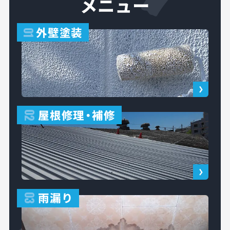
メニュー
外壁塗装
01
屋根修理
・
補修
02
雨漏り
03