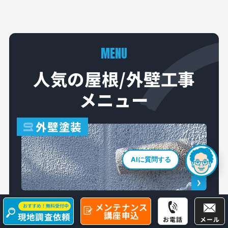
MENU
人気の屋根/外壁工事
メニュー
外壁塗装
01
AIに質問する
屋根修理
・
補修
メンテナンス
おすすめ！無料受付中
02
講座申込
現地調査依頼
お電話
メール