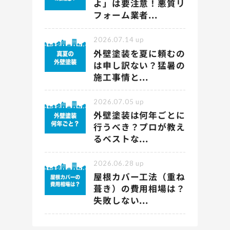
よ」は要注意！悪質リ
フォーム業者...
2026.07.14
up
外壁塗装を夏に頼むの
は申し訳ない？猛暑の
施工事情と...
2026.07.05
up
外壁塗装は何年ごとに
行うべき？プロが教え
るベストな...
2026.06.28
up
屋根カバー工法（重ね
葺き）の費用相場は？
失敗しない...