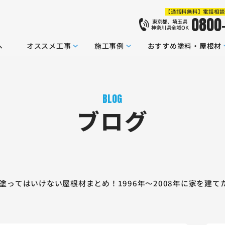
【通話料無料】電話相談
0800
東京都、埼玉県
神奈川県全域OK
へ
オススメ工事
施工事例
おすすめ塗料・屋根材
BLOG
ブログ
e】塗ってはいけない屋根材まとめ！1996年～2008年に家を建