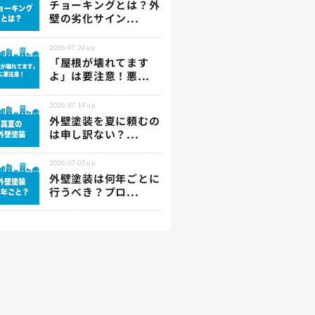
チョーキングとは？外
壁の劣化サイン...
2026.07.20
up
「屋根が壊れてます
よ」は要注意！悪...
2026.07.14
up
外壁塗装を夏に頼むの
は申し訳ない？...
2026.07.05
up
外壁塗装は何年ごとに
行うべき？プロ...