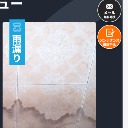
ュー
03
雨
漏
り