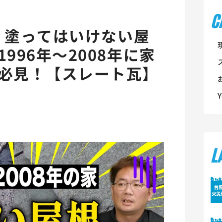
C
e】塗ってはいけない屋
996年～2008年に家
必見！【スレート瓦】
L