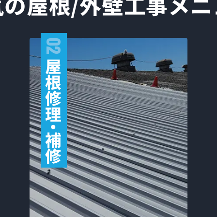
気の屋根/外壁工事
メニ
02
屋
根
修
理
・
補
修