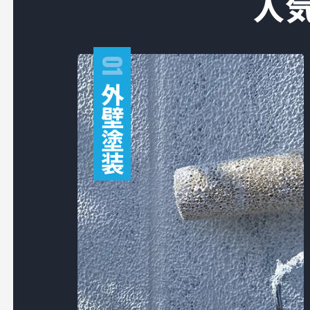
人
01
外
壁
塗
装