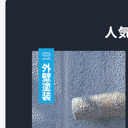
人
01
外
壁
塗
装