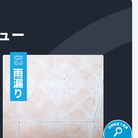
ュー
03
雨
漏
り