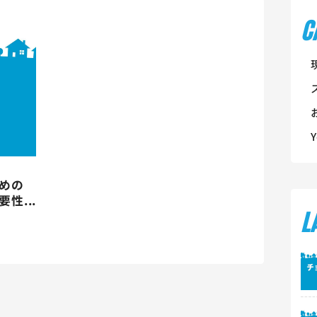
C
めの
性...
L