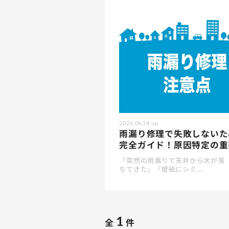
2026.06.14
up
雨漏り修理で失敗しないた
完全ガイド！原因特定の重要
「突然の雨漏りで天井から水が落
ちてきた」「壁紙にシミ...
1
全
件