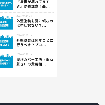
「屋根が壊れてます
よ」は要注意！悪...
2026.07.14
up
外壁塗装を夏に頼むの
は申し訳ない？...
2026.07.05
up
外壁塗装は何年ごとに
行うべき？プロ...
2026.06.28
up
屋根カバー工法（重ね
葺き）の費用相...