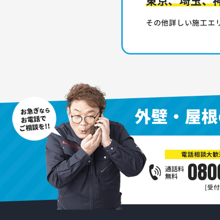
その他詳しい施工エ
外壁・屋根
電話相談大歓
080
通話料
無料
[受付