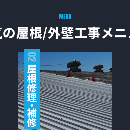
MENU
気の屋根/外壁工事
メニ
02
屋
根
修
理
・
補
修