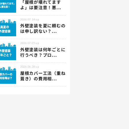
「屋根が壊れてます
よ」は要注意！悪...
2026.07.14
up
外壁塗装を夏に頼むの
は申し訳ない？...
2026.07.05
up
外壁塗装は何年ごとに
行うべき？プロ...
2026.06.28
up
屋根カバー工法（重ね
葺き）の費用相...