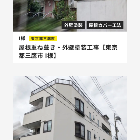
外壁塗装
屋根カバー工法
I様
東京都三鷹市
屋根重ね葺き・外壁塗装工事【東京
都三鷹市 I様】