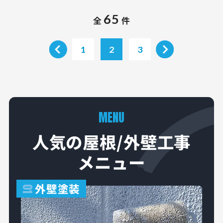
65
全
件
1
2
3
MENU
人気の屋根/外壁工事
メニュー
外壁塗装
01