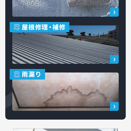
屋根修理
・
補修
02
雨漏り
03