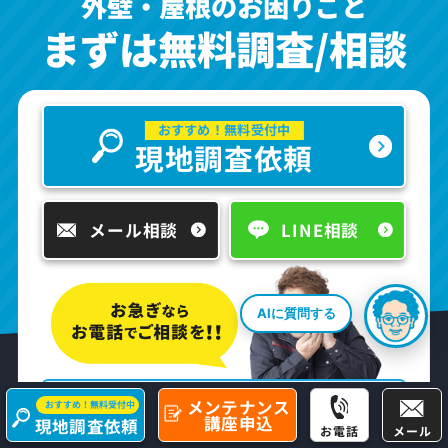
外壁・屋根のお困りごと
まずは無料調査/相談
おすすめ！無料受付中
現地調査依頼
メール相談
LINE相談
AIに質問する
電話相談大歓迎！お気軽にお電話ください！
メンテナンス
おすすめ！無料受付中
0800-0800-927
講座申込
現地調査依頼
通話料
お電話
メール
無料