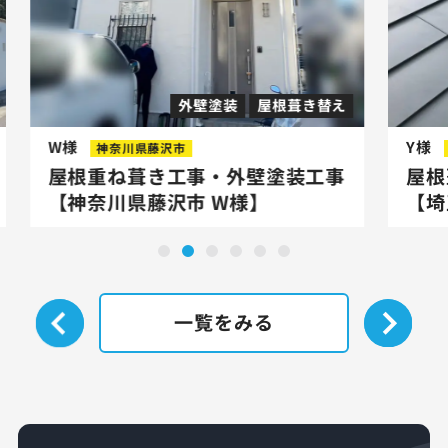
外壁塗装
屋根葺き替え
W様
Y様
神奈川県藤沢市
屋根重ね葺き工事・外壁塗装工事
屋根
【神奈川県藤沢市 W様】
【埼
一覧をみる