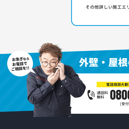
その他詳しい施工エ
外壁・屋根
電話相談大歓
080
通話料
無料
[受付