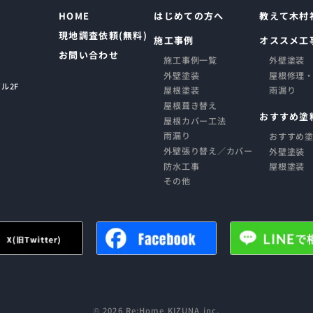
HOME
はじめての方へ
教えて木村
現地調査依頼(無料)
施工事例
オススメ工
お問い合わせ
施工事例一覧
外壁塗装
外壁塗装
屋根修理
ル2F
屋根塗装
雨漏り
屋根葺き替え
おすすめ塗
屋根カバー工法
雨漏り
おすすめ
外壁張り替え／カバー
外壁塗装
防水工事
屋根塗装
その他
©
2026 Re:Home KIZUNA inc.