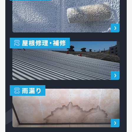
屋根修理
・
補修
02
雨漏り
03