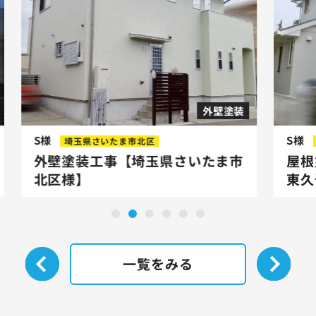
外壁塗装
S様
S様
埼玉県さいたま市北区
外壁塗装工事【埼玉県さいたま市
屋根
北区様】
東久
一覧をみる