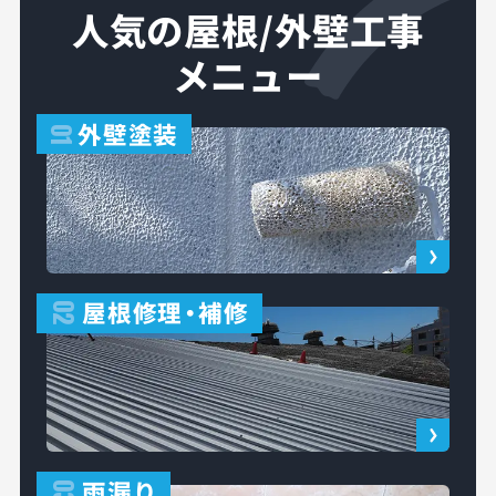
人気の屋根/外壁工事
メニュー
外壁塗装
01
屋根修理
・
補修
02
雨漏り
03