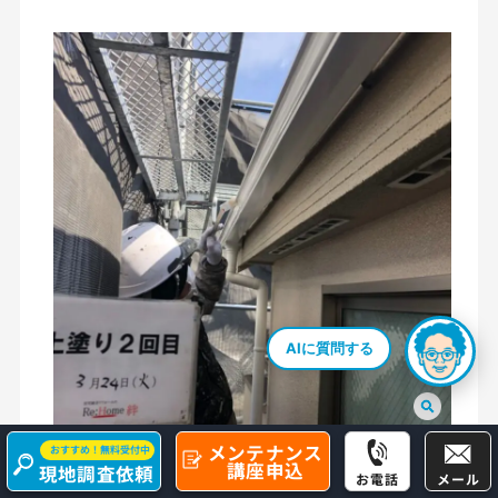
AIに質問する
メンテナンス
おすすめ！無料受付中
雨樋 上塗り2回目
講座申込
現地調査依頼
お電話
メール