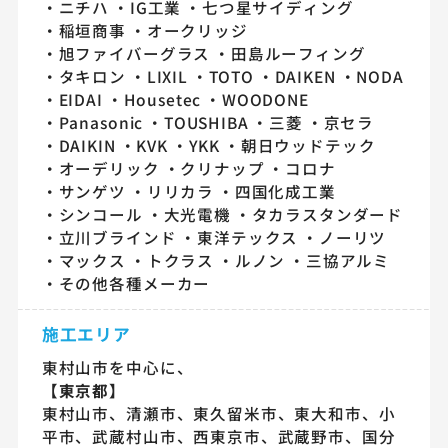
ニチハ
IG工業
七つ星サイディング
稲垣商事
オークリッジ
旭ファイバーグラス
田島ルーフィング
タキロン
LIXIL
TOTO
DAIKEN
NODA
EIDAI
Housetec
WOODONE
Panasonic
TOUSHIBA
三菱
京セラ
DAIKIN
KVK
YKK
朝日ウッドテック
オーデリック
クリナップ
コロナ
サンゲツ
リリカラ
四国化成工業
シンコール
大光電機
タカラスタンダード
立川ブラインド
東洋テックス
ノーリツ
マックス
トクラス
ルノン
三協アルミ
その他各種メーカー
施工エリア
東村山市を中心に、
【東京都】
東村山市、清瀬市、東久留米市、東大和市、小
平市、武蔵村山市、西東京市、武蔵野市、国分