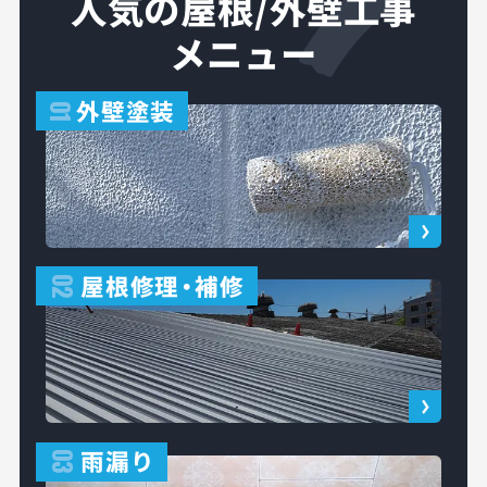
人気の屋根/外壁工事
メニュー
外壁塗装
01
屋根修理
・
補修
02
雨漏り
03