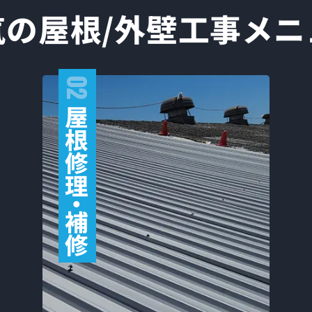
気の屋根/外壁工事
メニ
02
屋
根
修
理
・
補
修