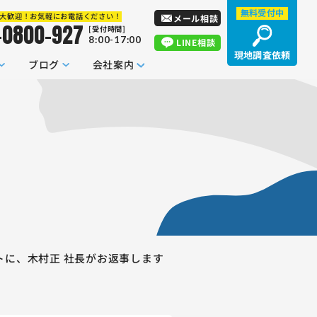
無料受付中
大歓迎！お気軽にお電話ください！
メール相談
-0800-927
[受付時間]
8:00-17:00
LINE相談
現地調査依頼
ブログ
会社案内
トに、木村正 社長がお返事します