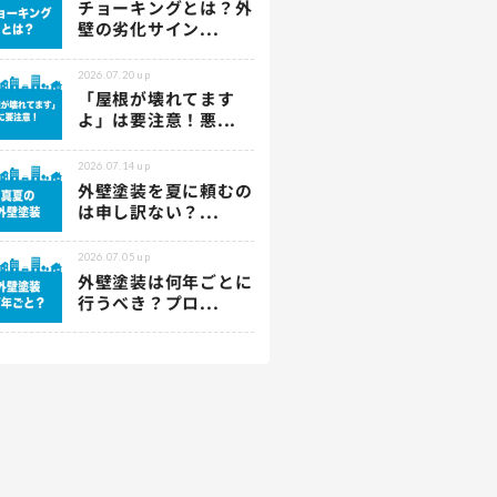
チョーキングとは？外
壁の劣化サイン...
2026.07.20
up
「屋根が壊れてます
よ」は要注意！悪...
2026.07.14
up
外壁塗装を夏に頼むの
は申し訳ない？...
2026.07.05
up
外壁塗装は何年ごとに
行うべき？プロ...