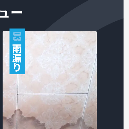
ュー
03
雨
漏
り