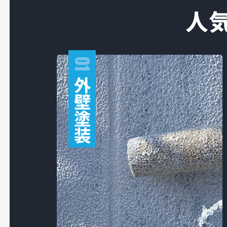
人
01
外
壁
塗
装