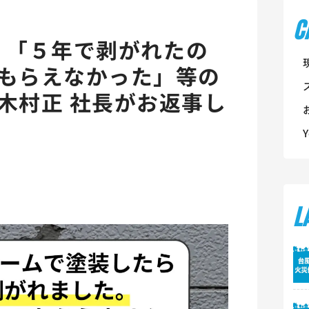
C
e】「５年で剥がれたの
もらえなかった」等の
木村正 社長がお返事し
L